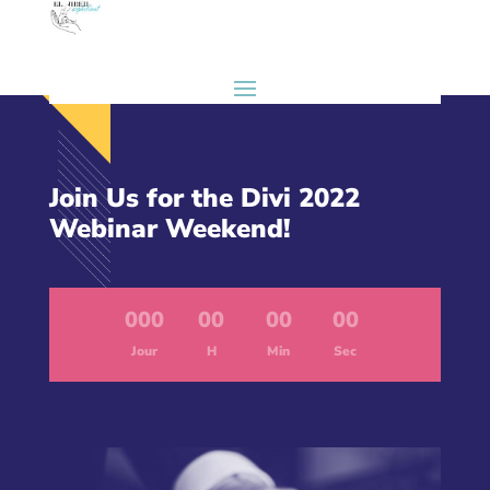
Join Us for the Divi 2022
Webinar Weekend!
000
:
00
:
00
:
00
Jour
H
Min
Sec