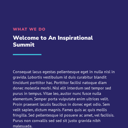
WHAT WE DO
Welcome to An Inspirational
Summit
Consequat lacus egestas pellentesque eget in nulla nisl in
gravida. Lobortis vestibulum id duis curabitur blandit
tincidunt porttitor hac. Porttitor facilisi natoque diam
donec molestie morbi. Nisl elit interdum sed tempor sed
purus in tempus. Vitae leo, auctor nunc fusce nulla
elementum. Semper porta vulputate enim ultrices velit.
Proin praesent iaculis faucibus in donec eget odio. Sem
velit sapien, dictum magnis. Fames quis ac quis mollis
fringilla. Sed pellentesque id posuere ac amet, vel facilisis.
Purus non convallis sed sed sit justo gravida nibh
malesuada.